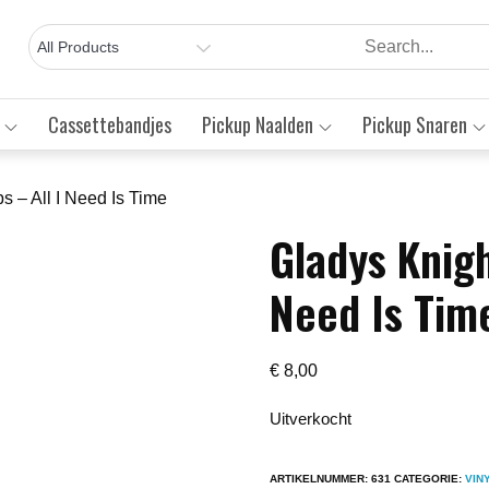
Cassettebandjes
Pickup Naalden
Pickup Snaren
s – All I Need Is Time
Gladys Knigh
Save to Wishlist
Need Is Tim
€
8,00
Uitverkocht
ARTIKELNUMMER:
631
CATEGORIE:
VIN