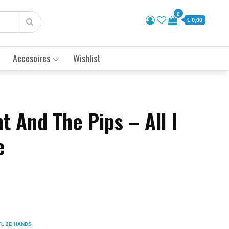
0
€ 0,00
Accesoires
Wishlist
t And The Pips – All I
e
YL 2E HANDS