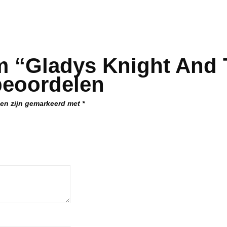
 “Gladys Knight And T
beoordelen
den zijn gemarkeerd met
*