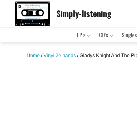
Skip
Simply-listening
to
content
LP’s
CD’s
Singles
Home
/
Vinyl 2e hands
/ Gladys Knight And The Pip