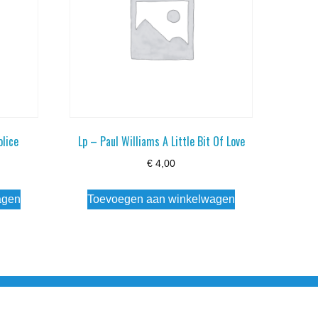
olice
Lp – Paul Williams A Little Bit Of Love
€
4,00
agen
Toevoegen aan winkelwagen
esloten Wo - Za10:00 - 17:00 Zondag Gesloten