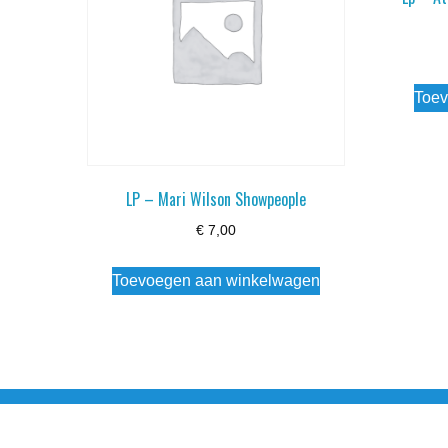
Toev
LP – Mari Wilson Showpeople
€
7,00
Toevoegen aan winkelwagen
Noorderstraat 27 9971 AB Ulrum 06-206 142 0