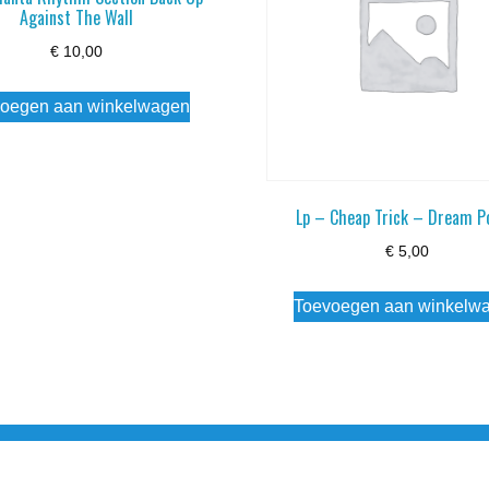
Against The Wall
€
10,00
oegen aan winkelwagen
Lp – Cheap Trick – Dream P
€
5,00
Toevoegen aan winkelw
3 info@simply-listening.nl OPENINGSTIJDEN WINKEL Ma - Di G