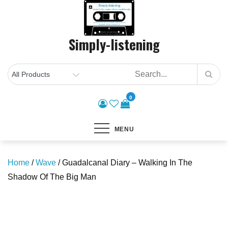
Skip
to
content
Simply-listening
0
MENU
Home
/
Wave
/ Guadalcanal Diary – Walking In The
Shadow Of The Big Man
Save to Wishlist