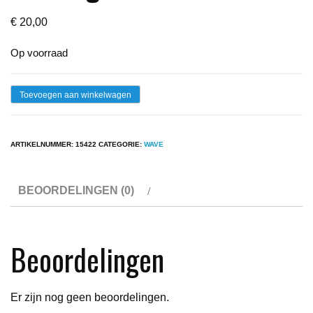
€
20,00
Op voorraad
Lp
Toevoegen aan winkelwagen
-
Matt
ARTIKELNUMMER:
15422
CATEGORIE:
WAVE
Johnson
-
BEOORDELINGEN (0)
Burning
Blue
Soul
Beoordelingen
aantal
Er zijn nog geen beoordelingen.