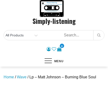
Skip
to
content
Simply-listening
0
MENU
Home
/
Wave
/ Lp – Matt Johnson – Burning Blue Soul
Save to Wishlist