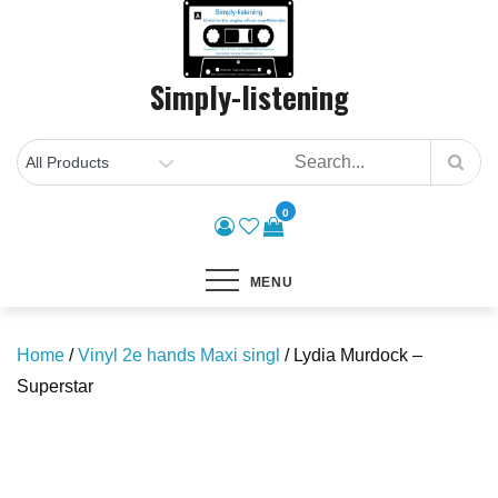
Skip
to
content
Simply-listening
0
MENU
Home
/
Vinyl 2e hands Maxi singl
/ Lydia Murdock –
Superstar
Save to Wishlist