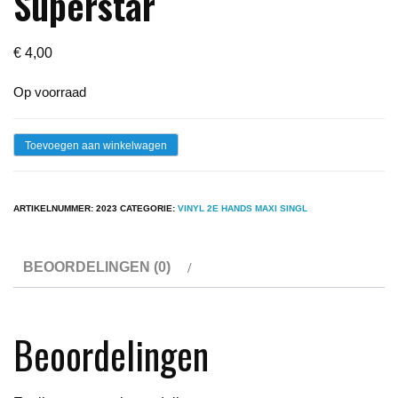
Superstar
€
4,00
Op voorraad
Lydia
Toevoegen aan winkelwagen
Murdock
-
ARTIKELNUMMER:
2023
CATEGORIE:
VINYL 2E HANDS MAXI SINGL
Superstar
aantal
BEOORDELINGEN (0)
Beoordelingen