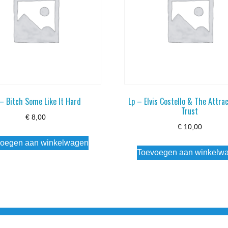
 – Bitch Some Like It Hard
Lp – Elvis Costello & The Attra
Trust
€
8,00
€
10,00
oegen aan winkelwagen
Toevoegen aan winkelw
3 info@simply-listening.nl OPENINGSTIJDEN WINKEL Ma - Di G