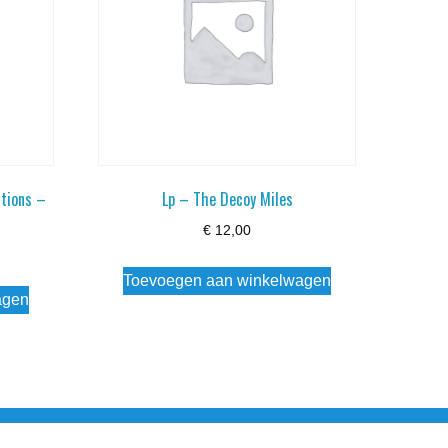
ctions –
Lp – The Decoy Miles
€
12,00
Toevoegen aan winkelwagen
agen
esloten Wo - Za10:00 - 17:00 Zondag Gesloten