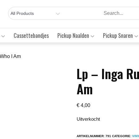
Cassettebandjes
Pickup Naalden
Pickup Snaren
 Who I Am
Lp – Inga R
Save to Wishlist
Am
€
4,00
Uitverkocht
ARTIKELNUMMER:
791
CATEGORIE:
VIN