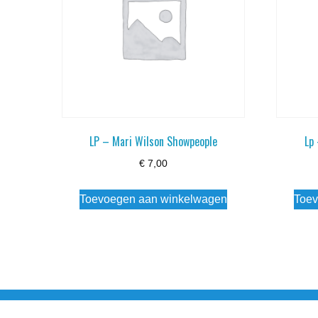
LP – Mari Wilson Showpeople
Lp
€
7,00
Toevoegen aan winkelwagen
Toev
Noorderstraat 27 9971 AB Ulrum 06-206 142 0