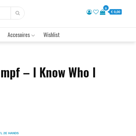
0
€ 0,00
Accesoires
Wishlist
umpf – I Know Who I
YL 2E HANDS