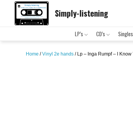
Skip
Simply-listening
to
content
LP’s
CD’s
Singles
Home
/
Vinyl 2e hands
/ Lp – Inga Rumpf – I Know