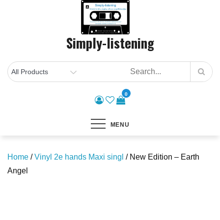
Skip
to
content
Simply-listening
0
MENU
Home
/
Vinyl 2e hands Maxi singl
/ New Edition – Earth
Angel
Save to Wishlist