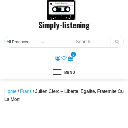
Skip
to
content
Simply-listening
0
MENU
Home
/
Frans
/ Julien Clerc – Liberte, Egalite, Fraternite Ou
La Mort
Save to Wishlist