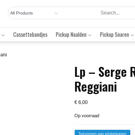
Cassettebandjes
Pickup Naalden
Pickup Snaren
iani
Lp – Serge 
Save to Wishlist
Reggiani
€
6,00
Op voorraad
Lp
Toevoegen aan winkelwagen