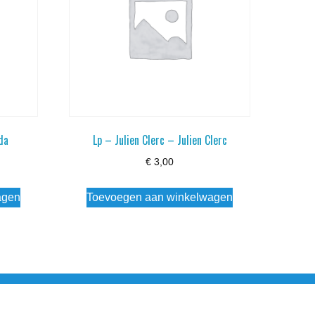
da
Lp – Julien Clerc – Julien Clerc
€
3,00
agen
Toevoegen aan winkelwagen
esloten Wo - Za10:00 - 17:00 Zondag Gesloten