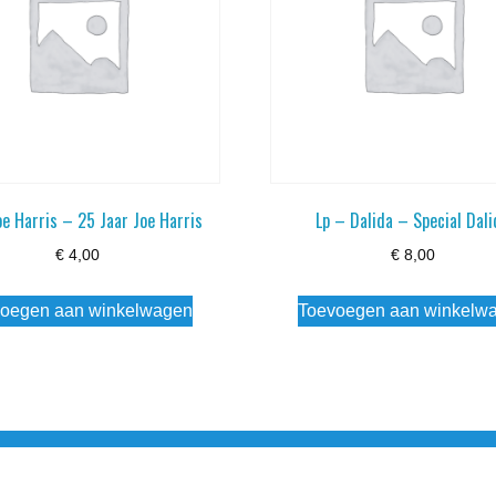
oe Harris – 25 Jaar Joe Harris
Lp – Dalida – Special Dali
€
4,00
€
8,00
oegen aan winkelwagen
Toevoegen aan winkelw
3 info@simply-listening.nl OPENINGSTIJDEN WINKEL Ma - Di G