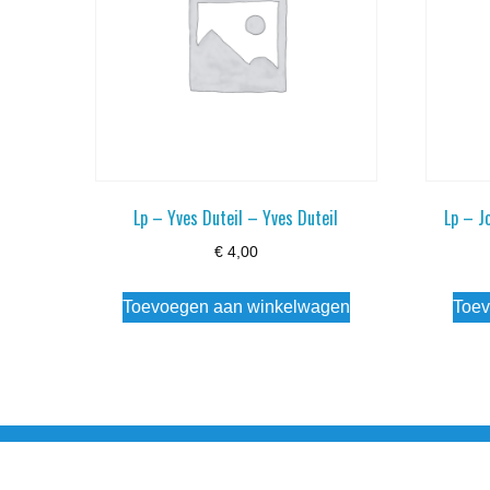
Lp – Yves Duteil – Yves Duteil
Lp – J
€
4,00
Toevoegen aan winkelwagen
Toev
Noorderstraat 27 9971 AB Ulrum 06-206 142 0