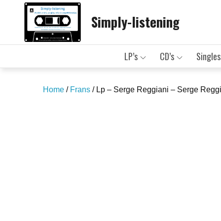
Skip
Simply-listening
to
content
LP’s
CD’s
Singles
Home
/
Frans
/ Lp – Serge Reggiani – Serge Regg