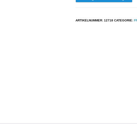
-
Serge
ARTIKELNUMMER:
12718
CATEGORIE:
F
Reggiani
-
Serge
Reggiani
aantal