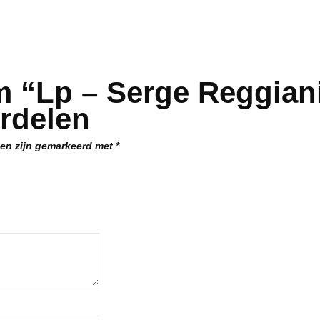
m “Lp – Serge Reggiani
rdelen
den zijn gemarkeerd met
*