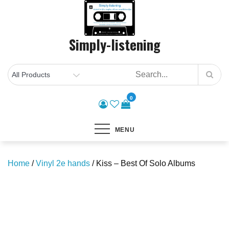
Skip
to
content
Simply-listening
0
MENU
Home
/
Vinyl 2e hands
/ Kiss – Best Of Solo Albums
Save to Wishlist