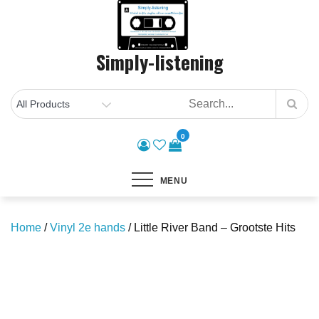
Skip
to
content
Simply-listening
0
MENU
Home
/
Vinyl 2e hands
/ Little River Band – Grootste Hits
Save to Wishlist