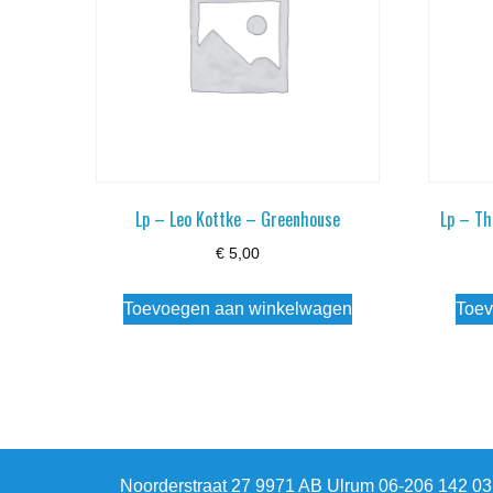
Lp – Leo Kottke – Greenhouse
Lp – Th
€
5,00
Toevoegen aan winkelwagen
Toev
Noorderstraat 27 9971 AB Ulrum 06-206 142 0