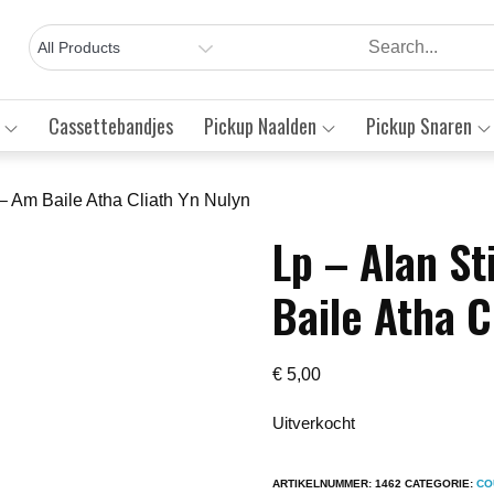
Cassettebandjes
Pickup Naalden
Pickup Snaren
n – Am Baile Atha Cliath Yn Nulyn
Lp – Alan St
Save to Wishlist
Baile Atha C
€
5,00
Uitverkocht
ARTIKELNUMMER:
1462
CATEGORIE:
CO