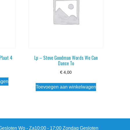
Plaat 4
Lp – Steve Goodman Words We Can
Dance To
€
4,00
agen
Toevoegen aan winkelwagen
esloten Wo - Za10:00 - 17:00 Zondag Gesloten