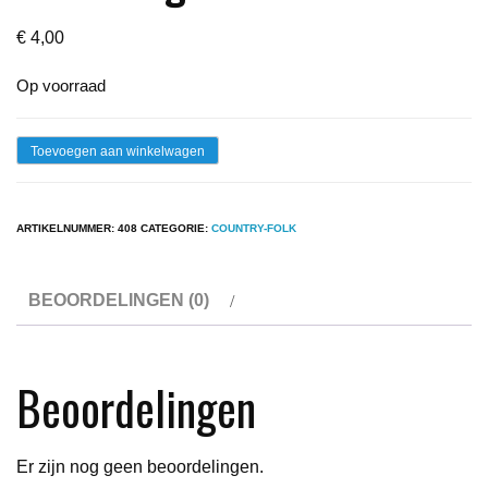
€
4,00
Op voorraad
Lp
Toevoegen aan winkelwagen
-
John
ARTIKELNUMMER:
408
CATEGORIE:
COUNTRY-FOLK
Denver
-
BEOORDELINGEN (0)
Windsong
aantal
Beoordelingen
Er zijn nog geen beoordelingen.