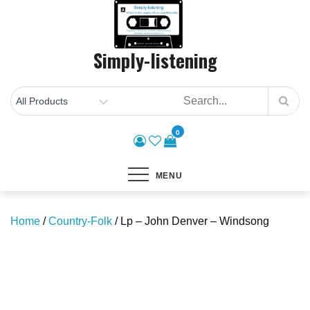
Skip
to
content
Simply-listening
0
MENU
Home
/
Country-Folk
/ Lp – John Denver – Windsong
Save to Wishlist