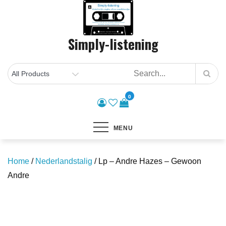
Skip
to
content
Simply-listening
0
MENU
Home
/
Nederlandstalig
/ Lp – Andre Hazes – Gewoon
Andre
Save to Wishlist