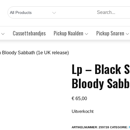
Cassettebandjes
Pickup Naalden
Pickup Snaren
h Bloody Sabbath (1e UK release)
Lp – Black 
Save to Wishlist
Bloody Sabb
€
65,00
Uitverkocht
ARTIKELNUMMER:
259728
CATEGORIE: