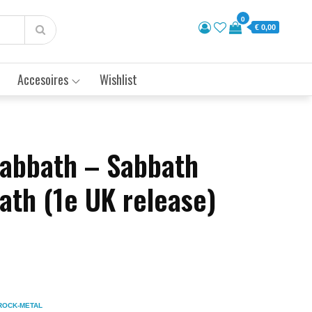
0
€ 0,00
Accesoires
Wishlist
Sabbath – Sabbath
ath (1e UK release)
ROCK-METAL