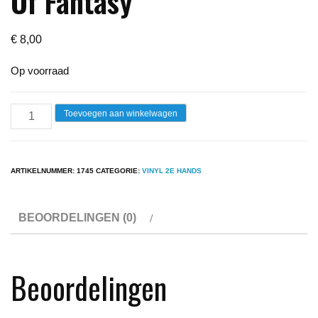
Of Fantasy
€
8,00
Op voorraad
Lp
Toevoegen aan winkelwagen
-
Boney
M.
ARTIKELNUMMER:
1745
CATEGORIE:
VINYL 2E HANDS
-
Oceans
BEOORDELINGEN (0)
Of
Fantasy
aantal
Beoordelingen