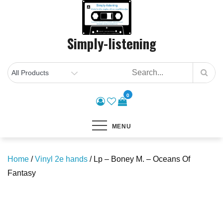
Skip
to
content
Simply-listening
0
MENU
Home
/
Vinyl 2e hands
/ Lp – Boney M. – Oceans Of
Fantasy
Save to Wishlist