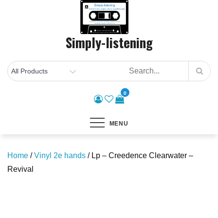
Skip
to
content
Simply-listening
0
MENU
Home
/
Vinyl 2e hands
/ Lp – Creedence Clearwater –
Revival
Save to Wishlist