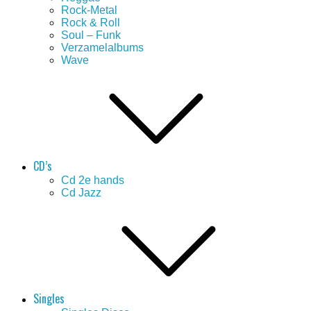
Rock-Metal
Rock & Roll
Soul – Funk
Verzamelalbums
Wave
CD’s
Cd 2e hands
Cd Jazz
Singles