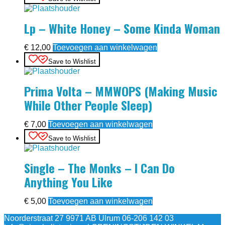
Lp – White Honey – Some Kinda Woman
€
12,00
Toevoegen aan winkelwagen
Save to Wishlist
Prima Volta – MMWOPS (Making Music
While Other People Sleep)
€
7,00
Toevoegen aan winkelwagen
Save to Wishlist
Single – The Monks – I Can Do
Anything You Like
€
5,00
Toevoegen aan winkelwagen
Noorderstraat 27 9971 AB Ulrum 06-206 142 03