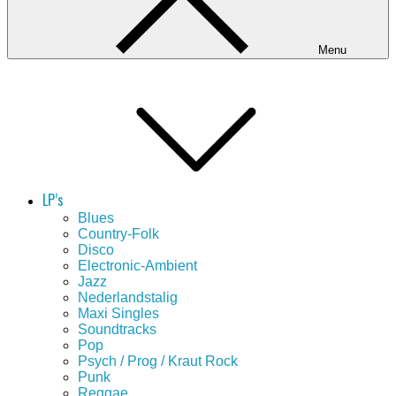
Menu
LP’s
Blues
Country-Folk
Disco
Electronic-Ambient
Jazz
Nederlandstalig
Maxi Singles
Soundtracks
Pop
Psych / Prog / Kraut Rock
Punk
Reggae