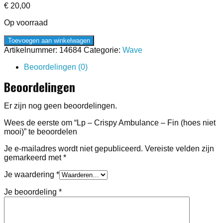
€
20,00
Op voorraad
Lp
Toevoegen aan winkelwagen
-
Artikelnummer:
14684
Categorie:
Wave
Crispy
Ambulance
Beoordelingen (0)
-
Beoordelingen
Fin
(hoes
niet
Er zijn nog geen beoordelingen.
mooi)
aantal
Wees de eerste om “Lp – Crispy Ambulance – Fin (hoes niet
mooi)” te beoordelen
Je e-mailadres wordt niet gepubliceerd.
Vereiste velden zijn
gemarkeerd met
*
Je waardering
*
Je beoordeling
*