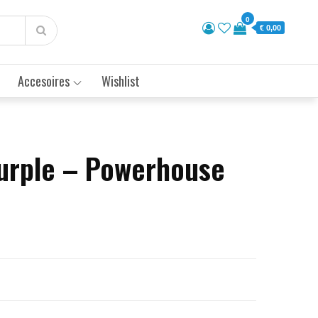
0
€ 0,00
Accesoires
Wishlist
urple – Powerhouse