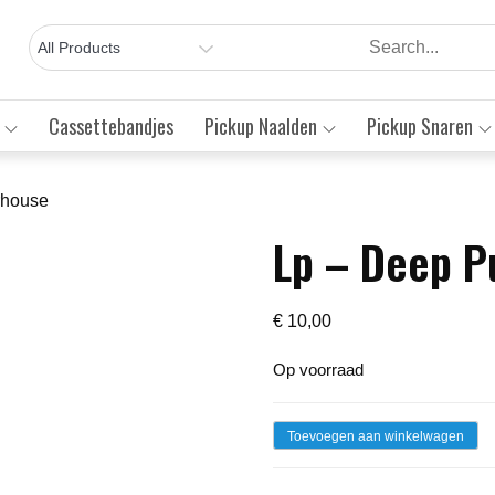
Cassettebandjes
Pickup Naalden
Pickup Snaren
rhouse
Lp – Deep P
Save to Wishlist
€
10,00
Op voorraad
Lp
Toevoegen aan winkelwagen
-