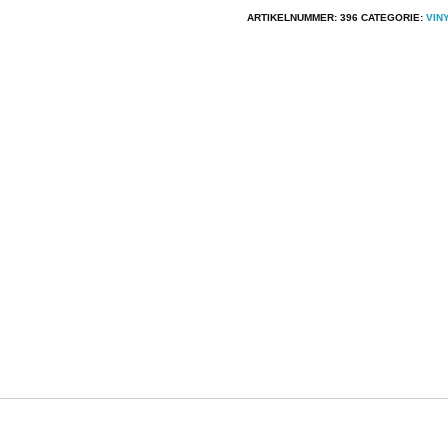
Deep
ARTIKELNUMMER:
396
CATEGORIE:
VIN
Purple
-
Powerhouse
aantal