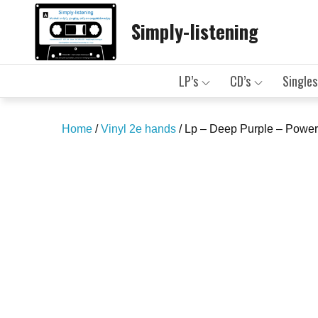
Skip
Simply-listening
to
content
LP’s
CD’s
Singles
Home
/
Vinyl 2e hands
/ Lp – Deep Purple – Powe