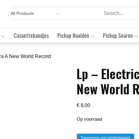
Cassettebandjes
Pickup Naalden
Pickup Snaren
stra A New World Record
Lp – Electri
Save to Wishlist
New World 
€
8,00
Op voorraad
Lp
Toevoegen aan winkelwagen