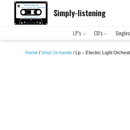
Skip
Simply-listening
to
content
LP’s
CD’s
Singles
Home
/
Vinyl 2e hands
/ Lp – Electric Light Orche