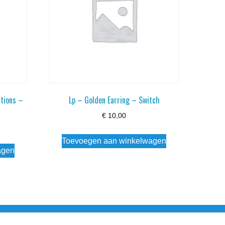
ctions –
Lp – Golden Earring – Switch
€
10,00
Toevoegen aan winkelwagen
agen
esloten Wo - Za10:00 - 17:00 Zondag Gesloten