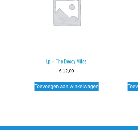
Lp – The Decoy Miles
€
12,00
Toevoegen aan winkelwagen
Toev
Noorderstraat 27 9971 AB Ulrum 06-206 142 0