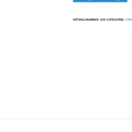
-
Electric
ARTIKELNUMMER:
439
CATEGORIE:
VIN
Light
Orchestra
A
New
World
Record
aantal