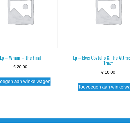
Lp – Wham – the Final
Lp – Elvis Costello & The Attra
Trust
€
20,00
€
10,00
oegen aan winkelwagen
Toevoegen aan winkelw
3 info@simply-listening.nl OPENINGSTIJDEN WINKEL Ma - Di G