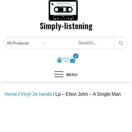
Skip
to
content
Simply-listening
0
MENU
Home
/
Vinyl 2e hands
/ Lp – Elton John – A Single Man
Save to Wishlist