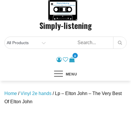
Skip
to
content
Simply-listening
0
MENU
Home
/
Vinyl 2e hands
/ Lp – Elton John – The Very Best
Of Elton John
Save to Wishlist