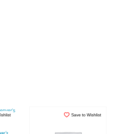
shlist
Save to Wishlist
ver’s