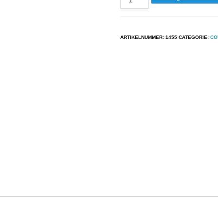
-
Fairport
Convention
ARTIKELNUMMER:
1455
CATEGORIE:
CO
-
Liege
&
Lief
aantal