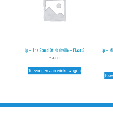
Lp – The Sound Of Nashville – Plaat 3
Lp – Mi
€
4,00
Toevoegen aan winkelwagen
Toev
Noorderstraat 27 9971 AB Ulrum 06-206 142 0