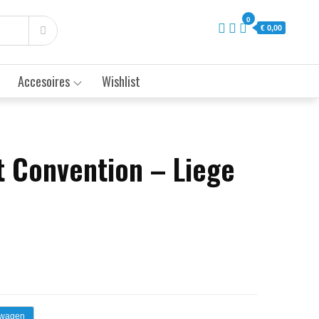
0
€ 0,00
Accesoires
Wishlist
t Convention – Liege
lwagen