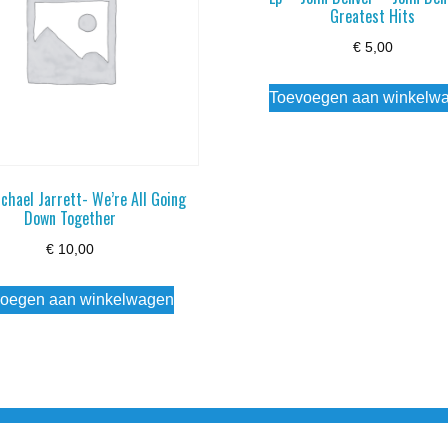
Greatest Hits
€
5,00
Toevoegen aan winkelw
chael Jarrett- We’re All Going
Down Together
€
10,00
oegen aan winkelwagen
3 info@simply-listening.nl OPENINGSTIJDEN WINKEL Ma - Di G