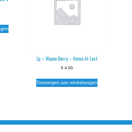
agen
Lp – Wayne Berry – Home At Last
€
4,00
Toevoegen aan winkelwagen
esloten Wo - Za10:00 - 17:00 Zondag Gesloten