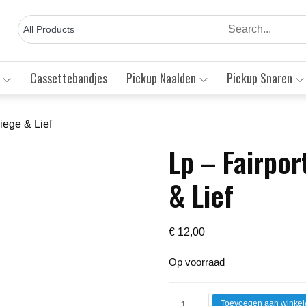
Cassettebandjes
Pickup Naalden
Pickup Snaren
iege & Lief
Lp – Fairpor
Save to Wishlist
& Lief
€
12,00
Op voorraad
Lp
Toevoegen aan winke