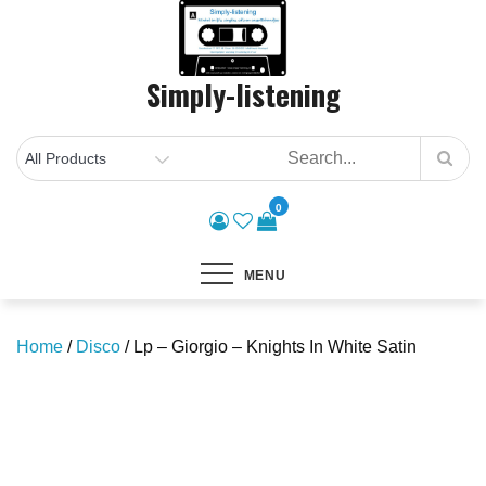
Skip
to
content
Simply-listening
0
MENU
Home
/
Disco
/ Lp – Giorgio – Knights In White Satin
Save to Wishlist