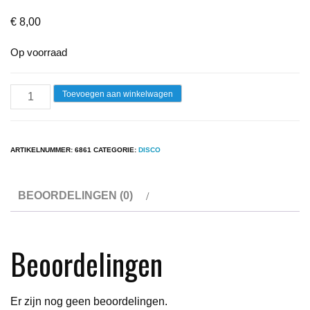
€
8,00
Op voorraad
Lp
Toevoegen aan winkelwagen
-
Giorgio
-
ARTIKELNUMMER:
6861
CATEGORIE:
DISCO
Knights
In
BEOORDELINGEN (0)
White
Satin
aantal
Beoordelingen
Er zijn nog geen beoordelingen.