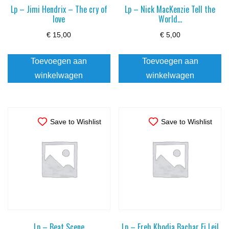
Lp – Jimi Hendrix – The cry of
Lp – Nick MacKenzie Tell the
love
World…
€
15,00
€
5,00
Toevoegen aan
Toevoegen aan
winkelwagen
winkelwagen
Save to Wishlist
Save to Wishlist
Lp – Beat Scene
Lp – Freh Khodja Bachar Fi Leil