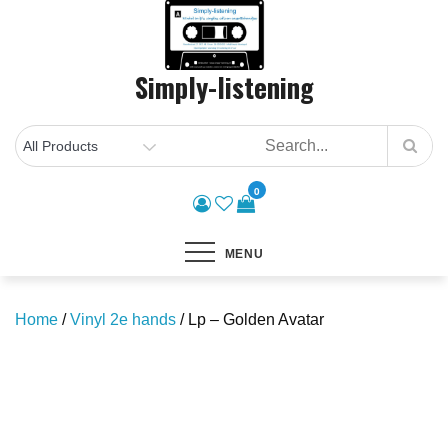
Skip
to
content
Simply-listening
0
MENU
Home
/
Vinyl 2e hands
/ Lp – Golden Avatar
Save to Wishlist