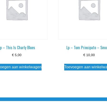
Lp – This Is Charly Blues
Lp – Tom Principato – Smo
€
5,00
€
10,00
oegen aan winkelwagen
Toevoegen aan winkelw
3 info@simply-listening.nl OPENINGSTIJDEN WINKEL Ma - Di G