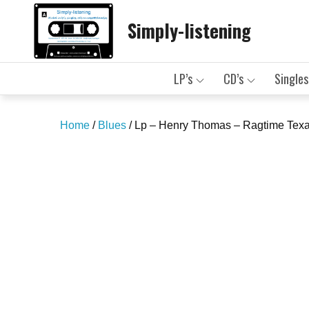
Skip
Simply-listening
to
content
LP’s
CD’s
Singles
Home
/
Blues
/ Lp – Henry Thomas – Ragtime Texa