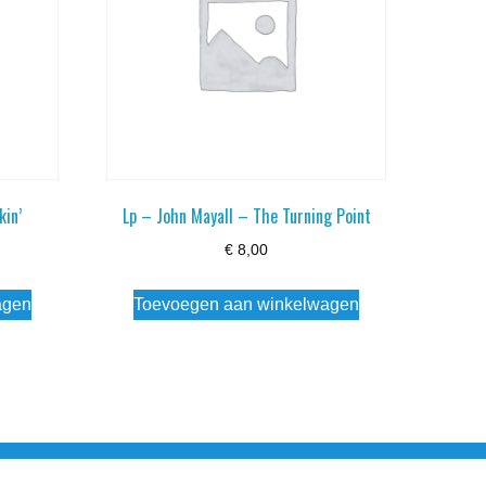
kin’
Lp – John Mayall – The Turning Point
€
8,00
agen
Toevoegen aan winkelwagen
esloten Wo - Za10:00 - 17:00 Zondag Gesloten