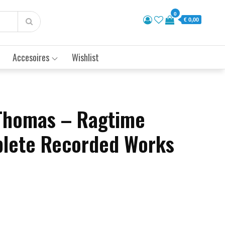
0
€ 0,00
Accesoires
Wishlist
Thomas – Ragtime
plete Recorded Works