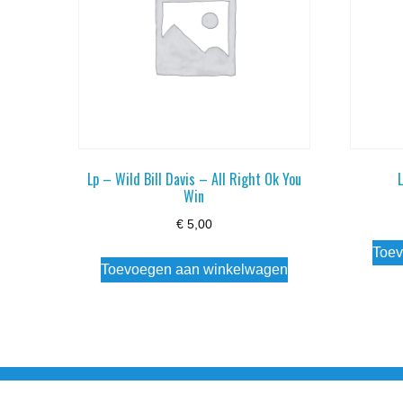
Lp – Wild Bill Davis – All Right Ok You
Win
€
5,00
Toev
Toevoegen aan winkelwagen
Noorderstraat 27 9971 AB Ulrum 06-206 142 0