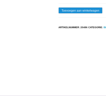
Lp
Toevoegen aan winkelwagen
-
Henry
ARTIKELNUMMER:
20486
CATEGORIE:
B
Thomas
-
Ragtime
Texas
(Complete
Recorded
Works
-
1927
to
1
aantal