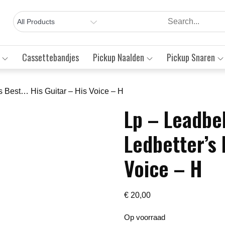
Cassettebandjes
Pickup Naalden
Pickup Snaren
s Best… His Guitar – His Voice – H
Lp – Leadbe
Save to Wishlist
Ledbetter’s 
Voice – H
€
20,00
Op voorraad