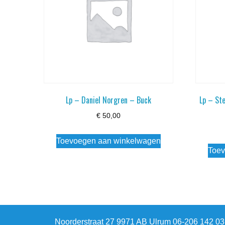
Lp – Daniel Norgren – Buck
Lp – St
€
50,00
Toevoegen aan winkelwagen
Toev
Noorderstraat 27 9971 AB Ulrum 06-206 142 0