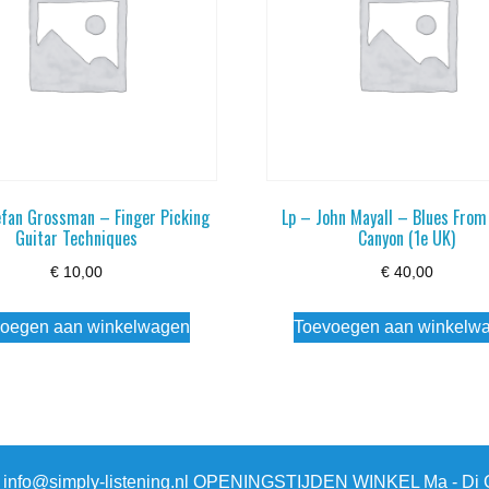
efan Grossman – Finger Picking
Lp – John Mayall – Blues From
Guitar Techniques
Canyon (1e UK)
€
10,00
€
40,00
oegen aan winkelwagen
Toevoegen aan winkelw
3 info@simply-listening.nl OPENINGSTIJDEN WINKEL Ma - Di G