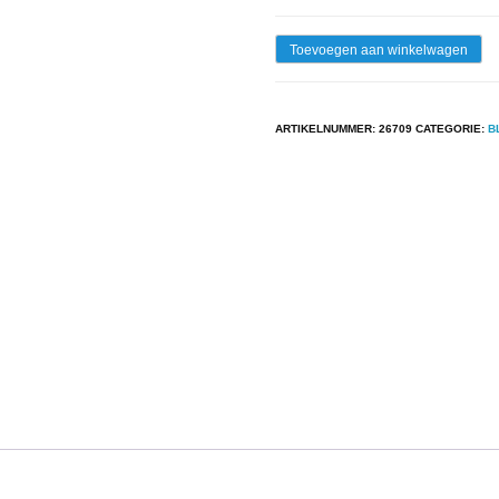
Lp
Toevoegen aan winkelwagen
-
Leadbelly
ARTIKELNUMMER:
26709
CATEGORIE:
B
-
Huddie
Ledbetter's
Best...
His
Guitar
-
His
Voice
-
H
aantal