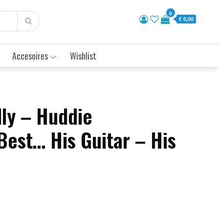
0
€ 0,00
Accesoires
Wishlist
lly – Huddie
Best… His Guitar – His