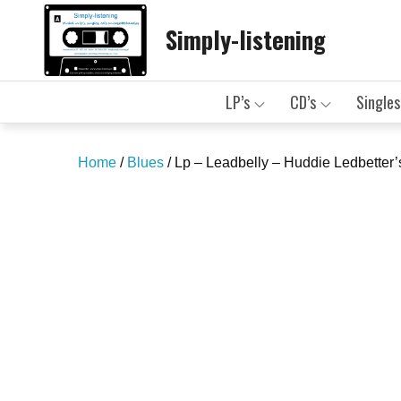
Skip
Simply-listening
to
content
LP’s
CD’s
Singles
Home
/
Blues
/ Lp – Leadbelly – Huddie Ledbetter’