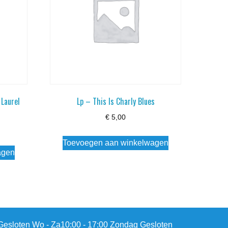
 Laurel
Lp – This Is Charly Blues
€
5,00
Toevoegen aan winkelwagen
agen
esloten Wo - Za10:00 - 17:00 Zondag Gesloten