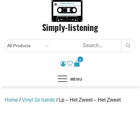
Skip
to
content
Simply-listening
0
MENU
Home
/
Vinyl 2e hands
/ Lp – Het Zweet – Het Zweet
Save to Wishlist