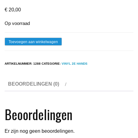
€
20,00
Op voorraad
Lp
Toevoegen aan winkelwagen
-
Het
ARTIKELNUMMER:
1288
CATEGORIE:
VINYL 2E HANDS
Zweet
-
BEOORDELINGEN (0)
Het
Zweet
aantal
Beoordelingen
Er zijn nog geen beoordelingen.