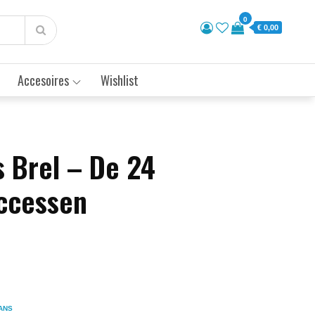
0
€ 0,00
Accesoires
Wishlist
s Brel – De 24
ccessen
ANS