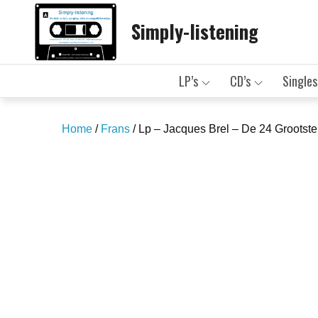
Skip
Simply-listening
to
content
LP’s
CD’s
Singles
Home
/
Frans
/ Lp – Jacques Brel – De 24 Grootst