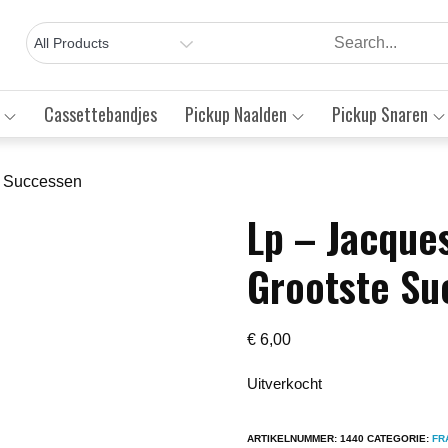
Cassettebandjes
Pickup Naalden
Pickup Snaren
e Successen
Lp – Jacque
Save to Wishlist
Grootste Su
€
6,00
Uitverkocht
ARTIKELNUMMER:
1440
CATEGORIE:
FR