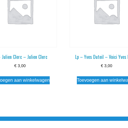
 Julien Clerc – Julien Clerc
Lp – Yves Duteil – Voici Yves 
€
3,00
€
3,00
oegen aan winkelwagen
Toevoegen aan winkelw
3 info@simply-listening.nl OPENINGSTIJDEN WINKEL Ma - Di G