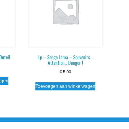
Duteil
Lp – Serge Lama – Souvenirs…
Attention… Danger !
€
5,00
agen
Toevoegen aan winkelwagen
esloten Wo - Za10:00 - 17:00 Zondag Gesloten