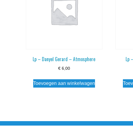
Lp – Danyel Gerard – Atmosphere
Lp –
€
6,00
Toevoegen aan winkelwagen
Toev
Noorderstraat 27 9971 AB Ulrum 06-206 142 0