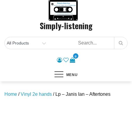
Skip
to
content
Simply-listening
0
MENU
Home
/
Vinyl 2e hands
/ Lp – Janis Ian – Aftertones
Save to Wishlist