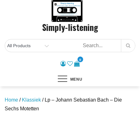
Skip
to
content
Simply-listening
0
MENU
Home
/
Klassiek
/ Lp – Johann Sebastian Bach – Die
Sechs Motetten
Save to Wishlist