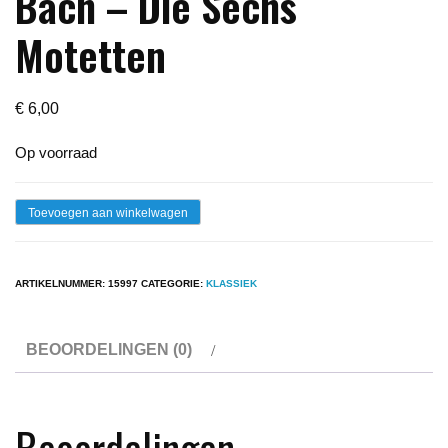
Bach – Die Sechs
Motetten
€
6,00
Op voorraad
Lp
Toevoegen aan winkelwagen
-
Johann
ARTIKELNUMMER:
15997
CATEGORIE:
KLASSIEK
Sebastian
Bach
BEOORDELINGEN (0)
-
Die
Sechs
Beoordelingen
Motetten