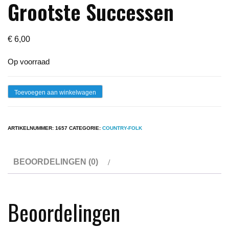
Grootste Successen
€
6,00
Op voorraad
Lp
Toevoegen aan winkelwagen
-
John
ARTIKELNUMMER:
1657
CATEGORIE:
COUNTRY-FOLK
Denver
-
BEOORDELINGEN (0)
Zijn
Grootste
Successen
Beoordelingen
aantal