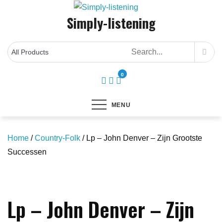
Skip
Simply-listening
to
content
0
MENU
Home
/
Country-Folk
/ Lp – John Denver – Zijn Grootste
Successen
Save to Wishlist
Lp – John Denver – Zijn