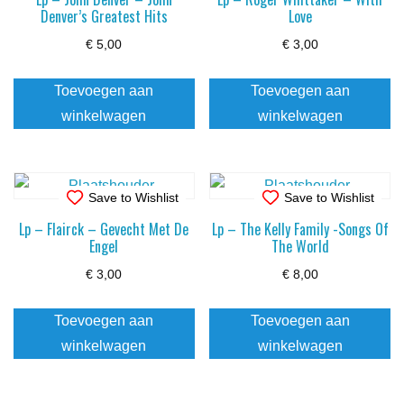
Denver’s Greatest Hits
Love
€
5,00
€
3,00
Toevoegen aan
Toevoegen aan
winkelwagen
winkelwagen
Save to Wishlist
Save to Wishlist
Lp – Flairck – Gevecht Met De
Lp – The Kelly Family -Songs Of
Engel
The World
€
3,00
€
8,00
Toevoegen aan
Toevoegen aan
winkelwagen
winkelwagen