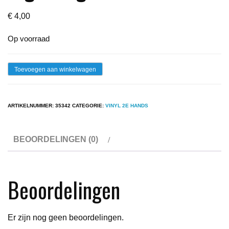
€
4,00
Op voorraad
Lp
Toevoegen aan winkelwagen
-
Justin
ARTIKELNUMMER:
35342
CATEGORIE:
VINYL 2E HANDS
Hayward
-
BEOORDELINGEN (0)
Night
Flight
aantal
Beoordelingen
Er zijn nog geen beoordelingen.