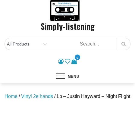
Skip
to
content
Simply-listening
0
MENU
Home
/
Vinyl 2e hands
/ Lp – Justin Hayward – Night Flight
Save to Wishlist