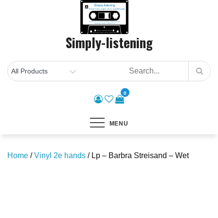
Skip
to
content
Simply-listening
0
MENU
Home
/
Vinyl 2e hands
/ Lp – Barbra Streisand – Wet
Save to Wishlist