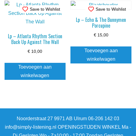
Save to Wishlist
Save to Wishlist
Lp – Echo & The Bunnymen
Porcupine
Lp – Atlanta Rhythm Section
€
15,00
Back Up Against The Wall
Toevoegen aan
€
10,00
winkelwagen
Toevoegen aan
winkelwagen
Noorderstraat 27 9971 AB Ulrum 06-206 142 03
info@simply-listening.nl OPENINGSTIJDEN WINKEL Ma -
Di Gesloten Wo - Za10:00 - 17:00 Zondag Gesloten