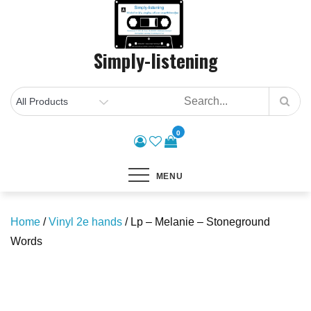
Skip
to
content
Simply-listening
0
MENU
Home
/
Vinyl 2e hands
/ Lp – Melanie – Stoneground
Words
Save to Wishlist