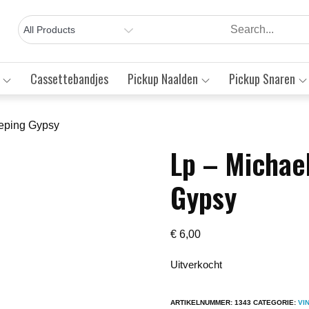
Cassettebandjes
Pickup Naalden
Pickup Snaren
eeping Gypsy
Lp – Michae
Save to Wishlist
Gypsy
€
6,00
Uitverkocht
ARTIKELNUMMER:
1343
CATEGORIE:
VI