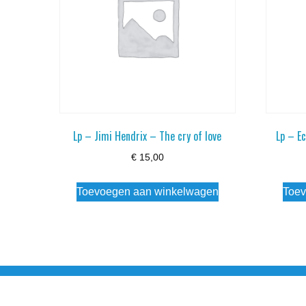
Lp – Jimi Hendrix – The cry of love
Lp – E
€
15,00
Toevoegen aan winkelwagen
Toev
Noorderstraat 27 9971 AB Ulrum 06-206 142 0