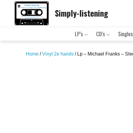
Skip
Simply-listening
to
content
LP’s
CD’s
Singles
Home
/
Vinyl 2e hands
/ Lp – Michael Franks – Sl