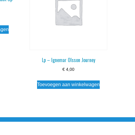
agen
Lp – Ignemar Olsson Journey
€
4,00
Toevoegen aan winkelwagen
esloten Wo - Za10:00 - 17:00 Zondag Gesloten