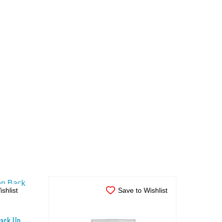
shlist
Save to Wishlist
Back Up