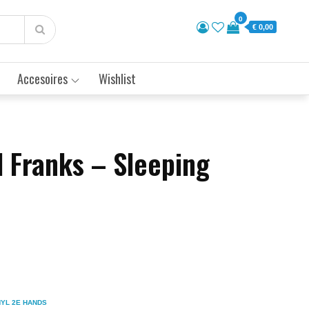
0
€ 0,00
Accesoires
Wishlist
l Franks – Sleeping
NYL 2E HANDS