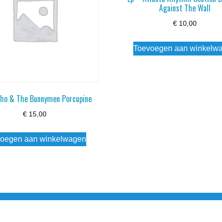
Against The Wall
€
10,00
Toevoegen aan winkelw
cho & The Bunnymen Porcupine
€
15,00
oegen aan winkelwagen
3 info@simply-listening.nl OPENINGSTIJDEN WINKEL Ma - Di G