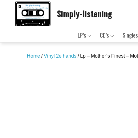
Skip
Simply-listening
to
content
LP’s
CD’s
Singles
Home
/
Vinyl 2e hands
/ Lp – Mother’s Finest – Mot