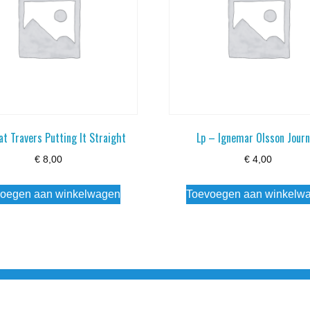
at Travers Putting It Straight
Lp – Ignemar Olsson Jour
€
8,00
€
4,00
oegen aan winkelwagen
Toevoegen aan winkelw
3 info@simply-listening.nl OPENINGSTIJDEN WINKEL Ma - Di G