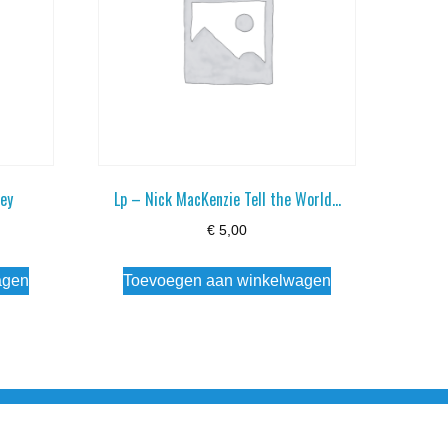
ney
Lp – Nick MacKenzie Tell the World…
€
5,00
agen
Toevoegen aan winkelwagen
esloten Wo - Za10:00 - 17:00 Zondag Gesloten