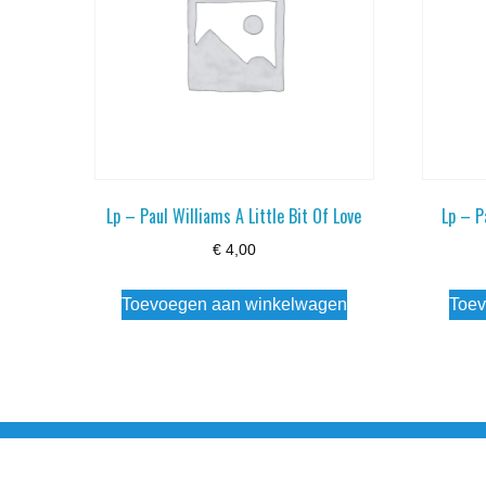
Lp – Paul Williams A Little Bit Of Love
Lp – P
€
4,00
Toevoegen aan winkelwagen
Toev
Noorderstraat 27 9971 AB Ulrum 06-206 142 0