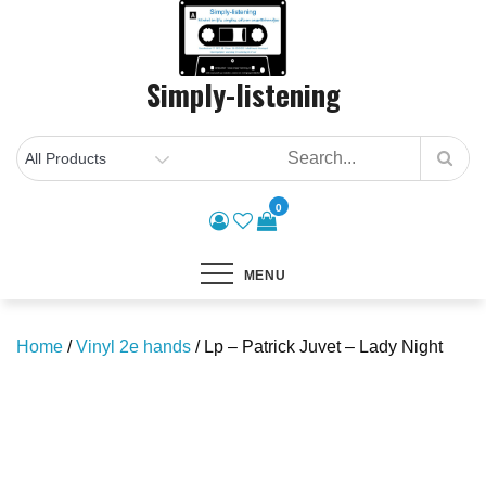
Skip
to
content
Simply-listening
0
MENU
Home
/
Vinyl 2e hands
/ Lp – Patrick Juvet – Lady Night
Save to Wishlist