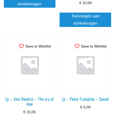
€
10,00
winkelwagen
Toevoegen aan
winkelwagen
Save to Wishlist
Save to Wishlist
Lp – Jimi Hendrix – The cry of
Lp – Peter Frampton – Camel
love
€
6,00
€
15,00