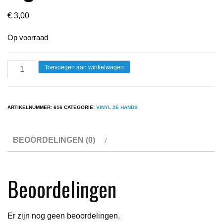
€
3,00
Op voorraad
Lp
Toevoegen aan winkelwagen
-
Patrick
Juvet
ARTIKELNUMMER:
616
CATEGORIE:
VINYL 2E HANDS
-
Lady
BEOORDELINGEN (0)
Night
aantal
Beoordelingen
Er zijn nog geen beoordelingen.