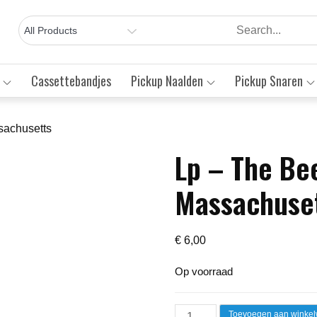
Cassettebandjes
Pickup Naalden
Pickup Snaren
sachusetts
Lp – The Be
Save to Wishlist
Massachuse
€
6,00
Op voorraad
Lp
Toevoegen aan winke