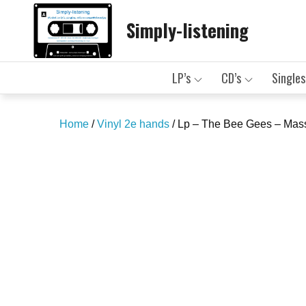
Skip
Simply-listening
to
content
LP’s
CD’s
Singles
Home
/
Vinyl 2e hands
/ Lp – The Bee Gees – Mas