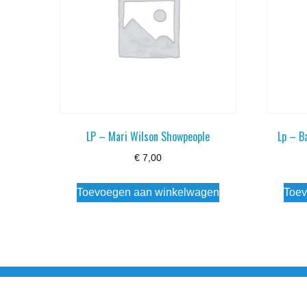
LP – Mari Wilson Showpeople
Lp – B
€
7,00
Toevoegen aan winkelwagen
Toev
Noorderstraat 27 9971 AB Ulrum 06-206 142 0