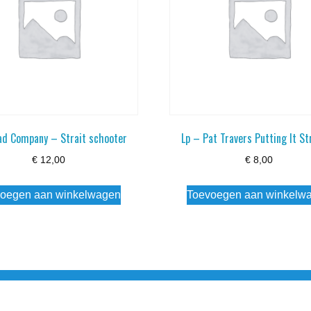
ad Company – Strait schooter
Lp – Pat Travers Putting It St
€
12,00
€
8,00
oegen aan winkelwagen
Toevoegen aan winkelw
3 info@simply-listening.nl OPENINGSTIJDEN WINKEL Ma - Di G