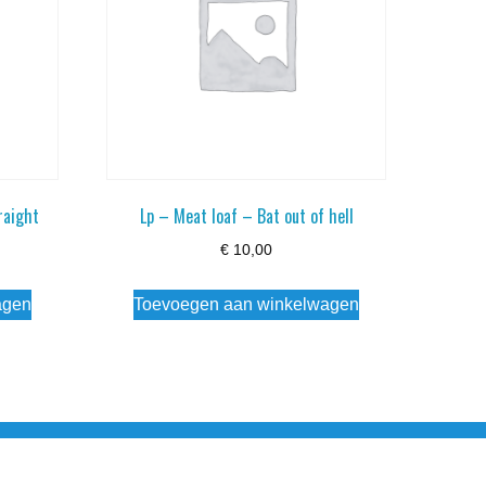
raight
Lp – Meat loaf – Bat out of hell
€
10,00
agen
Toevoegen aan winkelwagen
esloten Wo - Za10:00 - 17:00 Zondag Gesloten