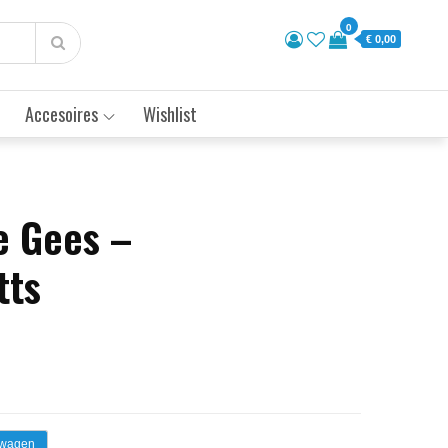
0
€ 0,00
Accesoires
Wishlist
e Gees –
tts
lwagen