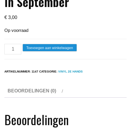
In September
€
3,00
Op voorraad
Lp
Toevoegen aan winkelwagen
-
Pussycat
-
ARTIKELNUMMER:
1147
CATEGORIE:
VINYL 2E HANDS
Wet
Day
BEOORDELINGEN (0)
In
September
aantal
Beoordelingen