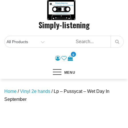
Skip
to
content
Simply-listening
0
MENU
Home
/
Vinyl 2e hands
/ Lp – Pussycat – Wet Day In
September
Save to Wishlist