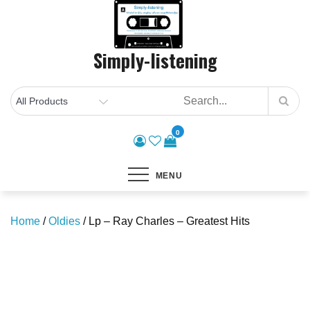
Skip
to
content
Simply-listening
0
MENU
Home
/
Oldies
/ Lp – Ray Charles – Greatest Hits
Save to Wishlist