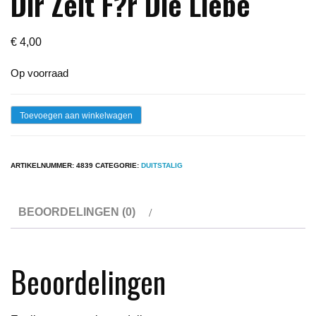
Dir Zeit F?r Die Liebe
€
4,00
Op voorraad
Lp
Toevoegen aan winkelwagen
-
Rex
ARTIKELNUMMER:
4839
CATEGORIE:
DUITSTALIG
Gildo
-
BEOORDELINGEN (0)
Nimm
Dir
Zeit
Beoordelingen
F?
r
Die