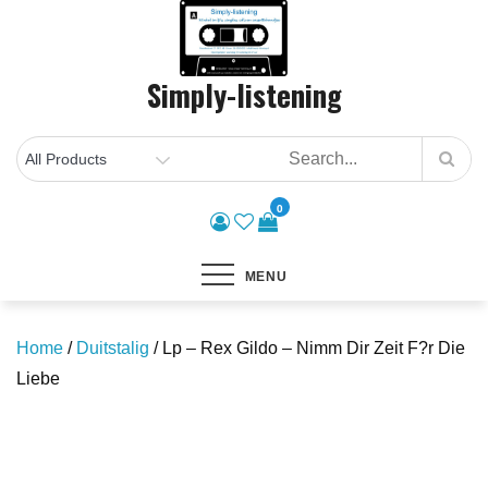
Skip
to
content
Simply-listening
0
MENU
Home
/
Duitstalig
/ Lp – Rex Gildo – Nimm Dir Zeit F?r Die
Liebe
Save to Wishlist