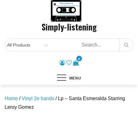
Skip
to
content
Simply-listening
0
MENU
Home
/
Vinyl 2e hands
/ Lp – Santa Esmeralda Starring
Leroy Gomez
Save to Wishlist