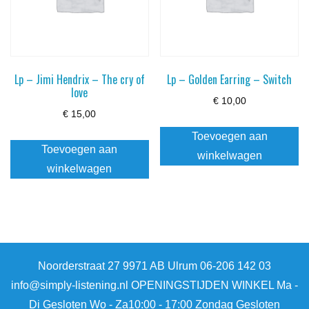
Lp – Jimi Hendrix – The cry of
Lp – Golden Earring – Switch
love
€
10,00
€
15,00
Toevoegen aan
Toevoegen aan
winkelwagen
winkelwagen
Noorderstraat 27 9971 AB Ulrum 06-206 142 03
info@simply-listening.nl OPENINGSTIJDEN WINKEL Ma -
Di Gesloten Wo - Za10:00 - 17:00 Zondag Gesloten