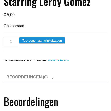
Starring Leroy Gomez
€
5,00
Op voorraad
Lp
Toevoegen aan winkelwagen
-
Santa
Esmeralda
ARTIKELNUMMER:
887
CATEGORIE:
VINYL 2E HANDS
Starring
Leroy
BEOORDELINGEN (0)
Gomez
aantal
Beoordelingen