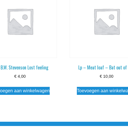
 B.W. Stevenson Lost feeling
Lp – Meat loaf – Bat out of 
€
4,00
€
10,00
oegen aan winkelwagen
Toevoegen aan winkelw