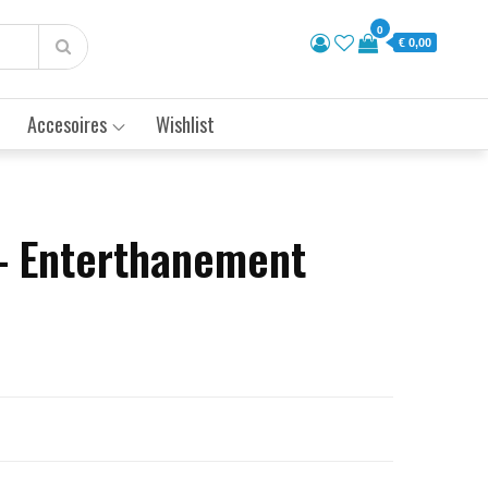
0
€ 0,00
Accesoires
Wishlist
– Enterthanement