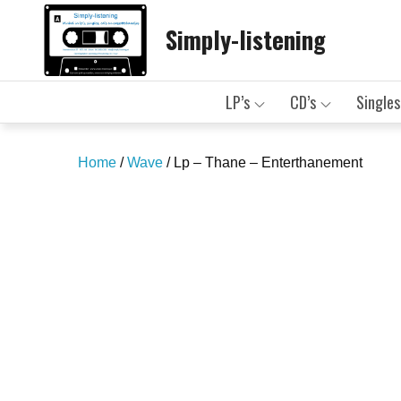
Skip
Simply-listening
to
content
LP’s
CD’s
Singles
Home
/
Wave
/ Lp – Thane – Enterthanement