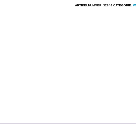
Thane
ARTIKELNUMMER:
32648
CATEGORIE:
W
-
Enterthanement
aantal