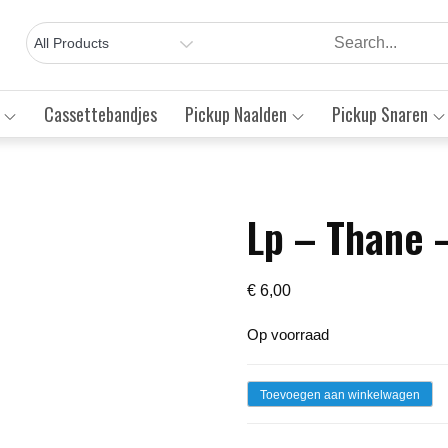
Cassettebandjes
Pickup Naalden
Pickup Snaren
Lp – Thane 
Save to Wishlist
€
6,00
Op voorraad
Lp
Toevoegen aan winkelwagen
-