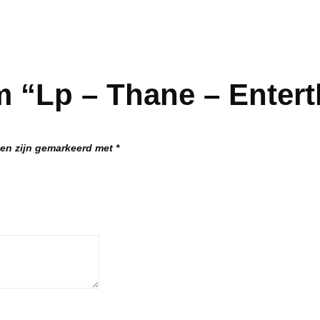
m “Lp – Thane – Enter
den zijn gemarkeerd met
*