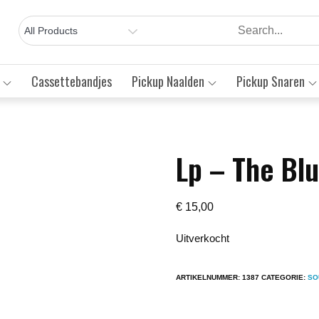
Cassettebandjes
Pickup Naalden
Pickup Snaren
Lp – The Bl
Save to Wishlist
€
15,00
Uitverkocht
ARTIKELNUMMER:
1387
CATEGORIE:
SO