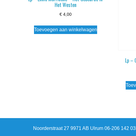
Het Westen
€
4,00
Toevoegen aan winkelwagen
Lp – 
Toev
Noorderstraat 27 9971 AB Ulrum 06-206 142 0