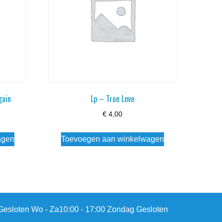
gain
Lp – True Love
€
4,00
agen
Toevoegen aan winkelwagen
esloten Wo - Za10:00 - 17:00 Zondag Gesloten