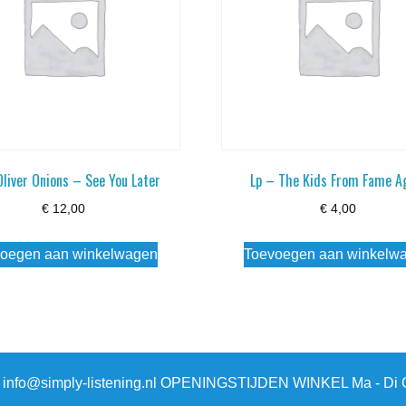
Oliver Onions – See You Later
Lp – The Kids From Fame A
€
12,00
€
4,00
oegen aan winkelwagen
Toevoegen aan winkelw
3 info@simply-listening.nl OPENINGSTIJDEN WINKEL Ma - Di G