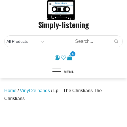
Skip
to
content
Simply-listening
0
MENU
Home
/
Vinyl 2e hands
/ Lp – The Christians The
Christians
Save to Wishlist