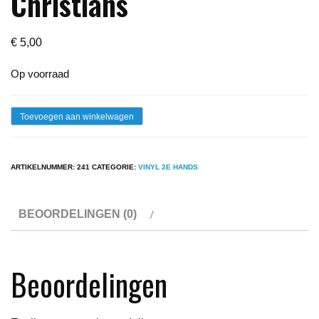
Christians
€
5,00
Op voorraad
Lp
Toevoegen aan winkelwagen
-
The
ARTIKELNUMMER:
241
CATEGORIE:
VINYL 2E HANDS
Christians
The
BEOORDELINGEN (0)
Christians
aantal
Beoordelingen