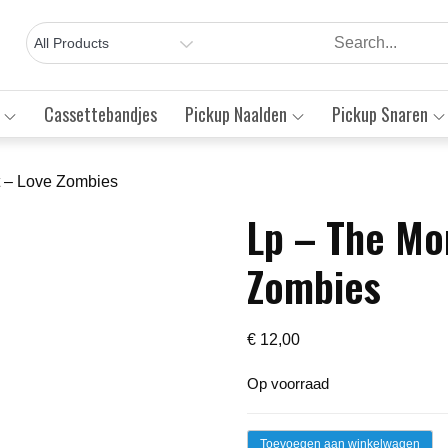
Cassettebandjes
Pickup Naalden
Pickup Snaren
 – Love Zombies
Lp – The Mo
Save to Wishlist
Zombies
€
12,00
Op voorraad
Lp
Toevoegen aan winkelwagen