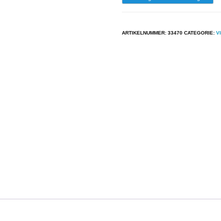
-
The
ARTIKELNUMMER:
33470
CATEGORIE:
V
Monochrome
Set
-
Love
Zombies
aantal