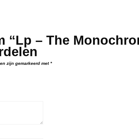
m “Lp – The Monochro
rdelen
den zijn gemarkeerd met
*