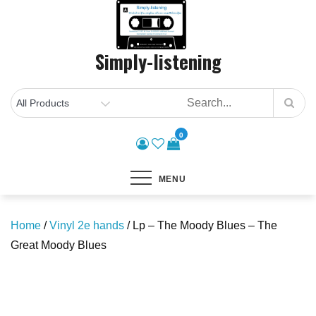
Skip
to
content
Simply-listening
0
MENU
Home
/
Vinyl 2e hands
/ Lp – The Moody Blues – The
Great Moody Blues
Save to Wishlist