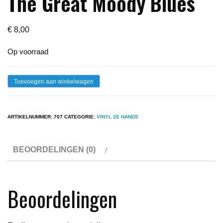
The Great Moody Blues
€
8,00
Op voorraad
Lp
Toevoegen aan winkelwagen
-
The
ARTIKELNUMMER:
707
CATEGORIE:
VINYL 2E HANDS
Moody
Blues
BEOORDELINGEN (0)
-
The
Great
Beoordelingen
Moody
Blues
aantal