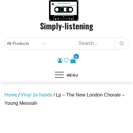
Skip
to
content
Simply-listening
0
MENU
Home
/
Vinyl 2e hands
/ Lp – The New London Chorale –
Young Messiah
Save to Wishlist