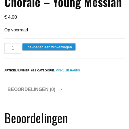
Chorale – Young Messiah
€
4,00
Op voorraad
Lp
Toevoegen aan winkelwagen
-
The
New
ARTIKELNUMMER:
681
CATEGORIE:
VINYL 2E HANDS
London
Chorale
BEOORDELINGEN (0)
-
Young
Messiah
Beoordelingen
aantal