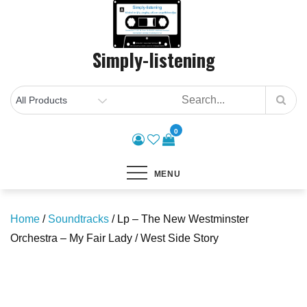
Skip
to
content
Simply-listening
0
MENU
Home
/
Soundtracks
/ Lp – The New Westminster
Orchestra – My Fair Lady / West Side Story
Save to Wishlist