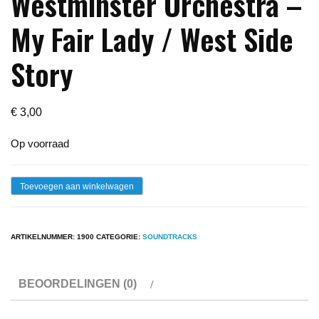
Westminster Orchestra –
My Fair Lady / West Side
Story
€
3,00
Op voorraad
Lp
Toevoegen aan winkelwagen
-
The
ARTIKELNUMMER:
1900
CATEGORIE:
SOUNDTRACKS
New
Westminster
BEOORDELINGEN (0)
Orchestra
-