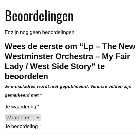
My
Beoordelingen
Fair
Lady
/
Er zijn nog geen beoordelingen.
West
Wees de eerste om “Lp – The New
Side
Westminster Orchestra – My Fair
Story
aantal
Lady / West Side Story” te
beoordelen
Je e-mailadres wordt niet gepubliceerd.
Vereiste velden zijn
gemarkeerd met
*
Je waardering
*
Je beoordeling
*